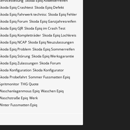
Servicestellung
Skoda Epiq Allwetterreifen
Skoda Epiq Crashtest
Skoda Epiq Defekt
Skoda Epiq Fahrwerk technisc
Skoda Epiq Fehler
Skoda Epiq Forum
Skoda Epiq Ganzjahresreifen
Skoda Epiq GJR
Skoda Epiq im Crash Test
Skoda Epiq Kompletträder
Skoda Epiq Lochkreis
Skoda Epiq NCAP
Skoda Epiq Neuzulassungen
Skoda Epiq Problem
Skoda Epiq Sommerreifen
Skoda Epiq Störung
Skoda Epiq Werksgarantie
Skoda Epiq Zulassungen
Skoda Forum
Skoda Konfiguration
Skoda Konfigurator
Skoda Probefahrt
Sommer Fussmatten Epiq
Spritmonitor
THG Quote
Waschanlagenmous Epiq
Waschen Epiq
Waschstraße Epiq
Werk
Winter Fussmatten Epiq