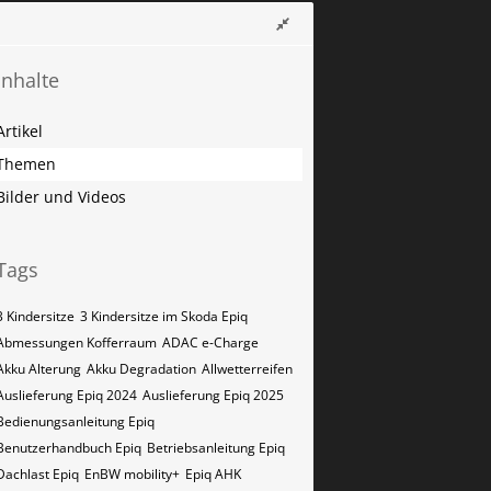
Inhalte
Artikel
Themen
Bilder und Videos
Tags
3 Kindersitze
3 Kindersitze im Skoda Epiq
Abmessungen Kofferraum
ADAC e-Charge
Akku Alterung
Akku Degradation
Allwetterreifen
Auslieferung Epiq 2024
Auslieferung Epiq 2025
Bedienungsanleitung Epiq
Benutzerhandbuch Epiq
Betriebsanleitung Epiq
Dachlast Epiq
EnBW mobility+
Epiq AHK