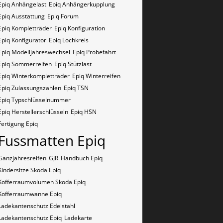
Epiq Anhängelast
Epiq Anhängerkupplung
Epiq Ausstattung
Epiq Forum
Epiq Kompletträder
Epiq Konfiguration
Epiq Konfigurator
Epiq Lochkreis
Epiq Modelljahreswechsel
Epiq Probefahrt
Epiq Sommerreifen
Epiq Stützlast
Epiq Winterkompletträder
Epiq Winterreifen
Epiq Zulassungszahlen
Epiq​​​​ TSN
Epiq​​​​ Typschlüsselnummer
Epiq​​​​​ Herstellerschlüsseln
Epiq​​​​​ HSN
Fertigung Epiq
Fussmatten Epiq
Ganzjahresreifen
GJR
Handbuch Epiq
Kindersitze Skoda Epiq
Kofferraumvolumen Skoda Epiq
Kofferraumwanne Epiq
Ladekantenschutz Edelstahl
Ladekantenschutz Epiq
Ladekarte