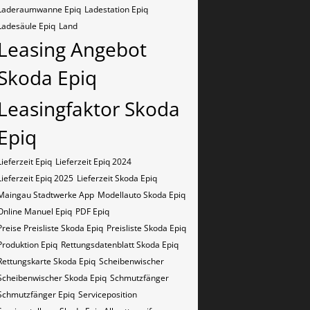
Laderaumwanne Epiq
Ladestation Epiq
Ladesäule Epiq
Land
Leasing Angebot
Skoda Epiq
Leasingfaktor Skoda
Epiq
Lieferzeit Epiq
Lieferzeit Epiq 2024
Lieferzeit Epiq 2025
Lieferzeit Skoda Epiq
Maingau Stadtwerke App
Modellauto Skoda Epiq
Online Manuel Epiq
PDF Epiq
Preise Preisliste Skoda Epiq
Preisliste Skoda Epiq
Produktion Epiq
Rettungsdatenblatt Skoda Epiq
Rettungskarte Skoda Epiq
Scheibenwischer
Scheibenwischer Skoda​ Epiq
Schmutzfänger
Schmutzfänger Epiq
Serviceposition