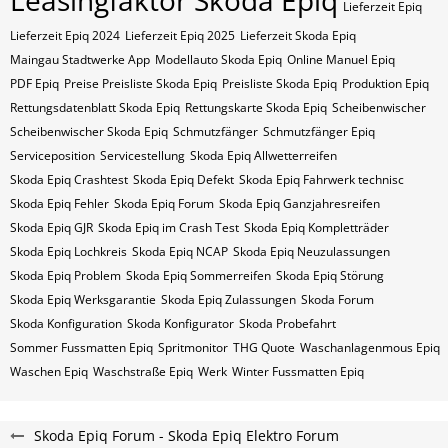
Leasingfaktor Skoda Epiq
Lieferzeit Epiq
Lieferzeit Epiq 2024
Lieferzeit Epiq 2025
Lieferzeit Skoda Epiq
Maingau Stadtwerke App
Modellauto Skoda Epiq
Online Manuel Epiq
PDF Epiq
Preise Preisliste Skoda Epiq
Preisliste Skoda Epiq
Produktion Epiq
Rettungsdatenblatt Skoda Epiq
Rettungskarte Skoda Epiq
Scheibenwischer
Scheibenwischer Skoda​ Epiq
Schmutzfänger
Schmutzfänger Epiq
Serviceposition
Servicestellung
Skoda Epiq Allwetterreifen
Skoda Epiq Crashtest
Skoda Epiq Defekt
Skoda Epiq Fahrwerk technisc
Skoda Epiq Fehler
Skoda Epiq Forum
Skoda Epiq Ganzjahresreifen
Skoda Epiq GJR
Skoda Epiq im Crash Test
Skoda Epiq Kompletträder
Skoda Epiq Lochkreis
Skoda Epiq NCAP
Skoda Epiq Neuzulassungen
Skoda Epiq Problem
Skoda Epiq Sommerreifen
Skoda Epiq Störung
Skoda Epiq Werksgarantie
Skoda Epiq Zulassungen
Skoda Forum
Skoda Konfiguration
Skoda Konfigurator
Skoda Probefahrt
Sommer Fussmatten Epiq
Spritmonitor
THG Quote
Waschanlagenmous Epiq
Waschen Epiq
Waschstraße Epiq
Werk
Winter Fussmatten Epiq
Skoda Epiq Forum - Skoda Epiq Elektro Forum