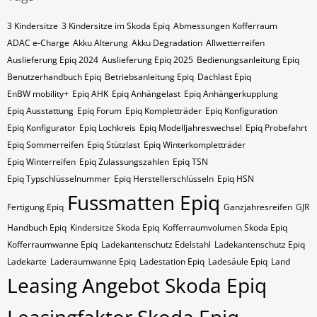
3 Kindersitze
3 Kindersitze im Skoda Epiq
Abmessungen Kofferraum
ADAC e-Charge
Akku Alterung
Akku Degradation
Allwetterreifen
Auslieferung Epiq 2024
Auslieferung Epiq 2025
Bedienungsanleitung Epiq
Benutzerhandbuch Epiq
Betriebsanleitung Epiq
Dachlast Epiq
EnBW mobility+
Epiq AHK
Epiq Anhängelast
Epiq Anhängerkupplung
Epiq Ausstattung
Epiq Forum
Epiq Kompletträder
Epiq Konfiguration
Epiq Konfigurator
Epiq Lochkreis
Epiq Modelljahreswechsel
Epiq Probefahrt
Epiq Sommerreifen
Epiq Stützlast
Epiq Winterkompletträder
Epiq Winterreifen
Epiq Zulassungszahlen
Epiq​​​​ TSN
Epiq​​​​ Typschlüsselnummer
Epiq​​​​​ Herstellerschlüsseln
Epiq​​​​​ HSN
Fussmatten Epiq
Fertigung Epiq
Ganzjahresreifen
GJR
Handbuch Epiq
Kindersitze Skoda Epiq
Kofferraumvolumen Skoda Epiq
Kofferraumwanne Epiq
Ladekantenschutz Edelstahl
Ladekantenschutz Epiq
Ladekarte
Laderaumwanne Epiq
Ladestation Epiq
Ladesäule Epiq
Land
Leasing Angebot Skoda Epiq