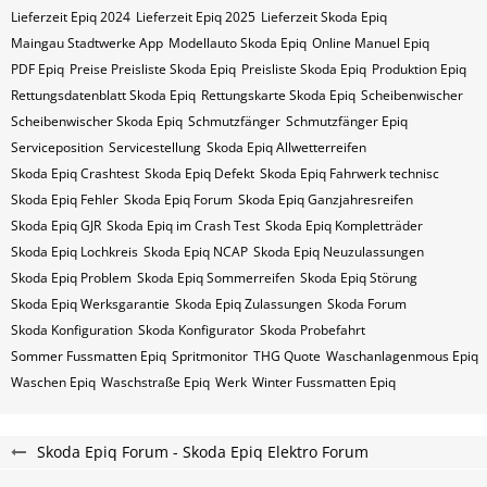
Lieferzeit Epiq 2024
Lieferzeit Epiq 2025
Lieferzeit Skoda Epiq
Maingau Stadtwerke App
Modellauto Skoda Epiq
Online Manuel Epiq
PDF Epiq
Preise Preisliste Skoda Epiq
Preisliste Skoda Epiq
Produktion Epiq
Rettungsdatenblatt Skoda Epiq
Rettungskarte Skoda Epiq
Scheibenwischer
Scheibenwischer Skoda​ Epiq
Schmutzfänger
Schmutzfänger Epiq
Serviceposition
Servicestellung
Skoda Epiq Allwetterreifen
Skoda Epiq Crashtest
Skoda Epiq Defekt
Skoda Epiq Fahrwerk technisc
Skoda Epiq Fehler
Skoda Epiq Forum
Skoda Epiq Ganzjahresreifen
Skoda Epiq GJR
Skoda Epiq im Crash Test
Skoda Epiq Kompletträder
Skoda Epiq Lochkreis
Skoda Epiq NCAP
Skoda Epiq Neuzulassungen
Skoda Epiq Problem
Skoda Epiq Sommerreifen
Skoda Epiq Störung
Skoda Epiq Werksgarantie
Skoda Epiq Zulassungen
Skoda Forum
Skoda Konfiguration
Skoda Konfigurator
Skoda Probefahrt
Sommer Fussmatten Epiq
Spritmonitor
THG Quote
Waschanlagenmous Epiq
Waschen Epiq
Waschstraße Epiq
Werk
Winter Fussmatten Epiq
Skoda Epiq Forum - Skoda Epiq Elektro Forum