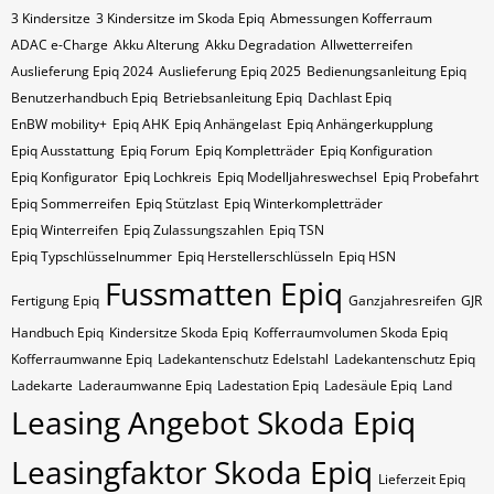
3 Kindersitze
3 Kindersitze im Skoda Epiq
Abmessungen Kofferraum
ADAC e-Charge
Akku Alterung
Akku Degradation
Allwetterreifen
Auslieferung Epiq 2024
Auslieferung Epiq 2025
Bedienungsanleitung Epiq
Benutzerhandbuch Epiq
Betriebsanleitung Epiq
Dachlast Epiq
EnBW mobility+
Epiq AHK
Epiq Anhängelast
Epiq Anhängerkupplung
Epiq Ausstattung
Epiq Forum
Epiq Kompletträder
Epiq Konfiguration
Epiq Konfigurator
Epiq Lochkreis
Epiq Modelljahreswechsel
Epiq Probefahrt
Epiq Sommerreifen
Epiq Stützlast
Epiq Winterkompletträder
Epiq Winterreifen
Epiq Zulassungszahlen
Epiq​​​​ TSN
Epiq​​​​ Typschlüsselnummer
Epiq​​​​​ Herstellerschlüsseln
Epiq​​​​​ HSN
Fussmatten Epiq
Fertigung Epiq
Ganzjahresreifen
GJR
Handbuch Epiq
Kindersitze Skoda Epiq
Kofferraumvolumen Skoda Epiq
Kofferraumwanne Epiq
Ladekantenschutz Edelstahl
Ladekantenschutz Epiq
Ladekarte
Laderaumwanne Epiq
Ladestation Epiq
Ladesäule Epiq
Land
Leasing Angebot Skoda Epiq
Leasingfaktor Skoda Epiq
Lieferzeit Epiq