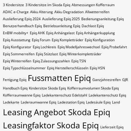
3 Kindersitze
3 Kindersitze im Skoda Epiq
Abmessungen Kofferraum
ADAC e-Charge
Akku Alterung
Akku Degradation
Allwetterreifen
Auslieferung Epiq 2024
Auslieferung Epiq 2025
Bedienungsanleitung Epiq
Benutzerhandbuch Epiq
Betriebsanleitung Epiq
Dachlast Epiq
EnBW mobility+
Epiq AHK
Epiq Anhängelast
Epiq Anhängerkupplung
Epiq Ausstattung
Epiq Forum
Epiq Kompletträder
Epiq Konfiguration
Epiq Konfigurator
Epiq Lochkreis
Epiq Modelljahreswechsel
Epiq Probefahrt
Epiq Sommerreifen
Epiq Stützlast
Epiq Winterkompletträder
Epiq Winterreifen
Epiq Zulassungszahlen
Epiq​​​​ TSN
Epiq​​​​ Typschlüsselnummer
Epiq​​​​​ Herstellerschlüsseln
Epiq​​​​​ HSN
Fussmatten Epiq
Fertigung Epiq
Ganzjahresreifen
GJR
Handbuch Epiq
Kindersitze Skoda Epiq
Kofferraumvolumen Skoda Epiq
Kofferraumwanne Epiq
Ladekantenschutz Edelstahl
Ladekantenschutz Epiq
Ladekarte
Laderaumwanne Epiq
Ladestation Epiq
Ladesäule Epiq
Land
Leasing Angebot Skoda Epiq
Leasingfaktor Skoda Epiq
Lieferzeit Epiq