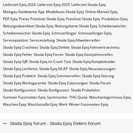
Lieferzeit Epiq 2024
Lieferzeit Epiq 2025
Lieferzeit Skoda Epiq
Maingau Stadtwerke App
Modellauto Skoda Epiq
Online Manuel Epiq
PDF Epiq
Preise Preisliste Skoda Epiq
Preisliste Skoda Epiq
Produktion Epiq
Rettungsdatenblatt Skoda Epiq
Rettungskarte Skoda Epiq
Scheibenwischer
Scheibenwischer Skoda​ Epiq
Schmutzfänger
Schmutzfänger Epiq
Serviceposition
Servicestellung
Skoda Epiq Allwetterreifen
Skoda Epiq Crashtest
Skoda Epiq Defekt
Skoda Epiq Fahrwerk technisc
Skoda Epiq Fehler
Skoda Epiq Forum
Skoda Epiq Ganzjahresreifen
Skoda Epiq GJR
Skoda Epiq im Crash Test
Skoda Epiq Kompletträder
Skoda Epiq Lochkreis
Skoda Epiq NCAP
Skoda Epiq Neuzulassungen
Skoda Epiq Problem
Skoda Epiq Sommerreifen
Skoda Epiq Störung
Skoda Epiq Werksgarantie
Skoda Epiq Zulassungen
Skoda Forum
Skoda Konfiguration
Skoda Konfigurator
Skoda Probefahrt
Sommer Fussmatten Epiq
Spritmonitor
THG Quote
Waschanlagenmous Epiq
Waschen Epiq
Waschstraße Epiq
Werk
Winter Fussmatten Epiq
Skoda Epiq Forum - Skoda Epiq Elektro Forum