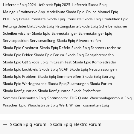
Lieferzeit Epiq 2024
Lieferzeit Epiq 2025
Lieferzeit Skoda Epiq
Maingau Stadtwerke App
Modellauto Skoda Epiq
Online Manuel Epiq
PDF Epiq
Preise Preisliste Skoda Epiq
Preisliste Skoda Epiq
Produktion Epiq
Rettungsdatenblatt Skoda Epiq
Rettungskarte Skoda Epiq
Scheibenwischer
Scheibenwischer Skoda​ Epiq
Schmutzfänger
Schmutzfänger Epiq
Serviceposition
Servicestellung
Skoda Epiq Allwetterreifen
Skoda Epiq Crashtest
Skoda Epiq Defekt
Skoda Epiq Fahrwerk technisc
Skoda Epiq Fehler
Skoda Epiq Forum
Skoda Epiq Ganzjahresreifen
Skoda Epiq GJR
Skoda Epiq im Crash Test
Skoda Epiq Kompletträder
Skoda Epiq Lochkreis
Skoda Epiq NCAP
Skoda Epiq Neuzulassungen
Skoda Epiq Problem
Skoda Epiq Sommerreifen
Skoda Epiq Störung
Skoda Epiq Werksgarantie
Skoda Epiq Zulassungen
Skoda Forum
Skoda Konfiguration
Skoda Konfigurator
Skoda Probefahrt
Sommer Fussmatten Epiq
Spritmonitor
THG Quote
Waschanlagenmous Epiq
Waschen Epiq
Waschstraße Epiq
Werk
Winter Fussmatten Epiq
Skoda Epiq Forum - Skoda Epiq Elektro Forum