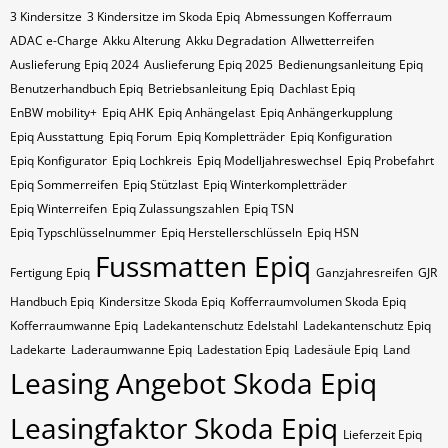
3 Kindersitze
3 Kindersitze im Skoda Epiq
Abmessungen Kofferraum
ADAC e-Charge
Akku Alterung
Akku Degradation
Allwetterreifen
Auslieferung Epiq 2024
Auslieferung Epiq 2025
Bedienungsanleitung Epiq
Benutzerhandbuch Epiq
Betriebsanleitung Epiq
Dachlast Epiq
EnBW mobility+
Epiq AHK
Epiq Anhängelast
Epiq Anhängerkupplung
Epiq Ausstattung
Epiq Forum
Epiq Kompletträder
Epiq Konfiguration
Epiq Konfigurator
Epiq Lochkreis
Epiq Modelljahreswechsel
Epiq Probefahrt
Epiq Sommerreifen
Epiq Stützlast
Epiq Winterkompletträder
Epiq Winterreifen
Epiq Zulassungszahlen
Epiq​​​​ TSN
Epiq​​​​ Typschlüsselnummer
Epiq​​​​​ Herstellerschlüsseln
Epiq​​​​​ HSN
Fussmatten Epiq
Fertigung Epiq
Ganzjahresreifen
GJR
Handbuch Epiq
Kindersitze Skoda Epiq
Kofferraumvolumen Skoda Epiq
Kofferraumwanne Epiq
Ladekantenschutz Edelstahl
Ladekantenschutz Epiq
Ladekarte
Laderaumwanne Epiq
Ladestation Epiq
Ladesäule Epiq
Land
Leasing Angebot Skoda Epiq
Leasingfaktor Skoda Epiq
Lieferzeit Epiq