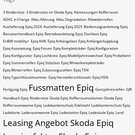
3 Kindersitze
3 Kindersitze im Skoda Epiq
Abmessungen Kofferraum
ADAC e-Charge
Akku Alterung
Akku Degradation
Allwetterreifen
Auslieferung Epiq 2024
Auslieferung Epiq 2025
Bedienungsanleitung Epiq
Benutzerhandbuch Epiq
Betriebsanleitung Epiq
Dachlast Epiq
EnBW mobility+
Epiq AHK
Epiq Anhängelast
Epiq Anhängerkupplung
Epiq Ausstattung
Epiq Forum
Epiq Kompletträder
Epiq Konfiguration
Epiq Konfigurator
Epiq Lochkreis
Epiq Modelljahreswechsel
Epiq Probefahrt
Epiq Sommerreifen
Epiq Stützlast
Epiq Winterkompletträder
Epiq Winterreifen
Epiq Zulassungszahlen
Epiq​​​​ TSN
Epiq​​​​ Typschlüsselnummer
Epiq​​​​​ Herstellerschlüsseln
Epiq​​​​​ HSN
Fussmatten Epiq
Fertigung Epiq
Ganzjahresreifen
GJR
Handbuch Epiq
Kindersitze Skoda Epiq
Kofferraumvolumen Skoda Epiq
Kofferraumwanne Epiq
Ladekantenschutz Edelstahl
Ladekantenschutz Epiq
Ladekarte
Laderaumwanne Epiq
Ladestation Epiq
Ladesäule Epiq
Land
Leasing Angebot Skoda Epiq