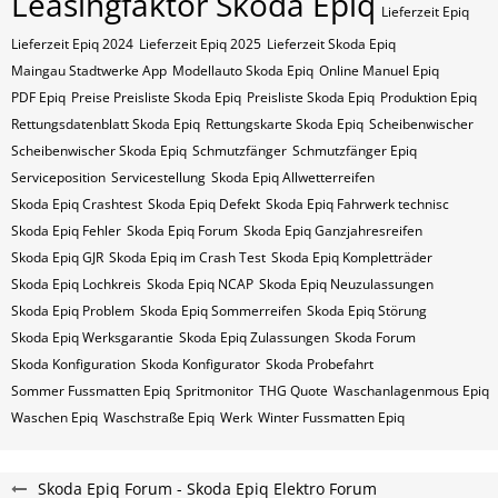
Leasingfaktor Skoda Epiq
Lieferzeit Epiq
Lieferzeit Epiq 2024
Lieferzeit Epiq 2025
Lieferzeit Skoda Epiq
Maingau Stadtwerke App
Modellauto Skoda Epiq
Online Manuel Epiq
PDF Epiq
Preise Preisliste Skoda Epiq
Preisliste Skoda Epiq
Produktion Epiq
Rettungsdatenblatt Skoda Epiq
Rettungskarte Skoda Epiq
Scheibenwischer
Scheibenwischer Skoda​ Epiq
Schmutzfänger
Schmutzfänger Epiq
Serviceposition
Servicestellung
Skoda Epiq Allwetterreifen
Skoda Epiq Crashtest
Skoda Epiq Defekt
Skoda Epiq Fahrwerk technisc
Skoda Epiq Fehler
Skoda Epiq Forum
Skoda Epiq Ganzjahresreifen
Skoda Epiq GJR
Skoda Epiq im Crash Test
Skoda Epiq Kompletträder
Skoda Epiq Lochkreis
Skoda Epiq NCAP
Skoda Epiq Neuzulassungen
Skoda Epiq Problem
Skoda Epiq Sommerreifen
Skoda Epiq Störung
Skoda Epiq Werksgarantie
Skoda Epiq Zulassungen
Skoda Forum
Skoda Konfiguration
Skoda Konfigurator
Skoda Probefahrt
Sommer Fussmatten Epiq
Spritmonitor
THG Quote
Waschanlagenmous Epiq
Waschen Epiq
Waschstraße Epiq
Werk
Winter Fussmatten Epiq
Skoda Epiq Forum - Skoda Epiq Elektro Forum