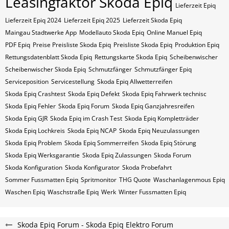
Leasingfaktor Skoda Epiq
Lieferzeit Epiq
Lieferzeit Epiq 2024
Lieferzeit Epiq 2025
Lieferzeit Skoda Epiq
Maingau Stadtwerke App
Modellauto Skoda Epiq
Online Manuel Epiq
PDF Epiq
Preise Preisliste Skoda Epiq
Preisliste Skoda Epiq
Produktion Epiq
Rettungsdatenblatt Skoda Epiq
Rettungskarte Skoda Epiq
Scheibenwischer
Scheibenwischer Skoda​ Epiq
Schmutzfänger
Schmutzfänger Epiq
Serviceposition
Servicestellung
Skoda Epiq Allwetterreifen
Skoda Epiq Crashtest
Skoda Epiq Defekt
Skoda Epiq Fahrwerk technisc
Skoda Epiq Fehler
Skoda Epiq Forum
Skoda Epiq Ganzjahresreifen
Skoda Epiq GJR
Skoda Epiq im Crash Test
Skoda Epiq Kompletträder
Skoda Epiq Lochkreis
Skoda Epiq NCAP
Skoda Epiq Neuzulassungen
Skoda Epiq Problem
Skoda Epiq Sommerreifen
Skoda Epiq Störung
Skoda Epiq Werksgarantie
Skoda Epiq Zulassungen
Skoda Forum
Skoda Konfiguration
Skoda Konfigurator
Skoda Probefahrt
Sommer Fussmatten Epiq
Spritmonitor
THG Quote
Waschanlagenmous Epiq
Waschen Epiq
Waschstraße Epiq
Werk
Winter Fussmatten Epiq
Skoda Epiq Forum - Skoda Epiq Elektro Forum