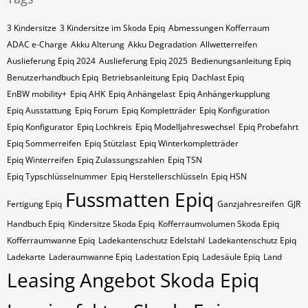
3 Kindersitze
3 Kindersitze im Skoda Epiq
Abmessungen Kofferraum
ADAC e-Charge
Akku Alterung
Akku Degradation
Allwetterreifen
Auslieferung Epiq 2024
Auslieferung Epiq 2025
Bedienungsanleitung Epiq
Benutzerhandbuch Epiq
Betriebsanleitung Epiq
Dachlast Epiq
EnBW mobility+
Epiq AHK
Epiq Anhängelast
Epiq Anhängerkupplung
Epiq Ausstattung
Epiq Forum
Epiq Kompletträder
Epiq Konfiguration
Epiq Konfigurator
Epiq Lochkreis
Epiq Modelljahreswechsel
Epiq Probefahrt
Epiq Sommerreifen
Epiq Stützlast
Epiq Winterkompletträder
Epiq Winterreifen
Epiq Zulassungszahlen
Epiq​​​​ TSN
Epiq​​​​ Typschlüsselnummer
Epiq​​​​​ Herstellerschlüsseln
Epiq​​​​​ HSN
Fussmatten Epiq
Fertigung Epiq
Ganzjahresreifen
GJR
Handbuch Epiq
Kindersitze Skoda Epiq
Kofferraumvolumen Skoda Epiq
Kofferraumwanne Epiq
Ladekantenschutz Edelstahl
Ladekantenschutz Epiq
Ladekarte
Laderaumwanne Epiq
Ladestation Epiq
Ladesäule Epiq
Land
Leasing Angebot Skoda Epiq