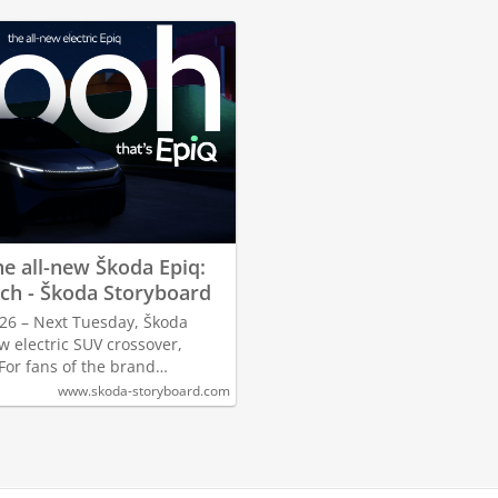
e all-new Škoda Epiq:
ich - Škoda Storyboard
26 – Next Tuesday, Škoda
ew electric SUV crossover,
 For fans of the brand…
www.skoda-storyboard.com