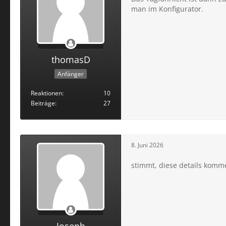
man im Konfigurator.
thomasD
Anfänger
Reaktionen
10
Beiträge
27
8. Juni 2026
stimmt, diese details komm
Joseph