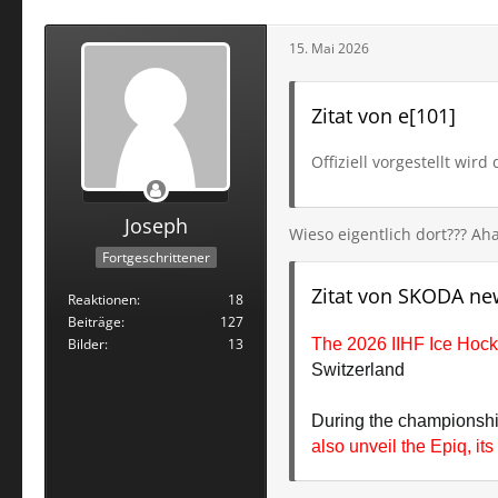
15. Mai 2026
Zitat von e[101]
Offiziell vorgestellt wi
Joseph
Wieso eigentlich dort??? Aha!
Fortgeschrittener
Zitat von SKODA n
Reaktionen
18
Beiträge
127
Bilder
13
The 2026 IIHF Ice Hoc
Switzerland
During the championship
also unveil the Epiq, it