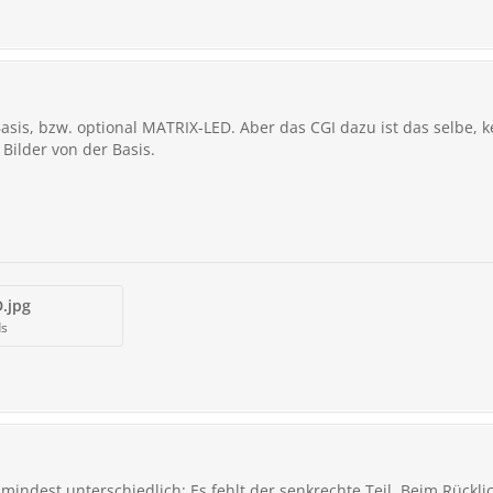
sis, bzw. optional MATRIX-LED. Aber das CGI dazu ist das selbe, k
Bilder von der Basis.
.jpg
ds
mindest unterschiedlich: Es fehlt der senkrechte Teil. Beim Rücklich