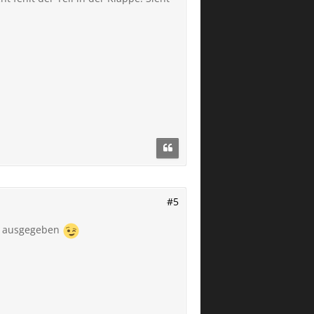
#5
ld ausgegeben