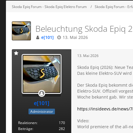
Skoda Epiq Forum - Skoda Epiq Elektro Forum
Skoda Epiq Forum - Er
Beleuchtung Skoda Epiq 20
e[101]
13. Mai 2026
13. Mai 2026
Skoda Epiq (2026): Neue Tea
Das kleine Elektro-SUV wird
Der Skoda Epiq bekommt die
Elektro-SUV. Offiziell vorge
Woche bekannt gab. Wir ste
e[101]
https://insideevs.de/news/
Administrator
Video:
Reaktionen
170
World premiere of the all-n
Beiträge
282