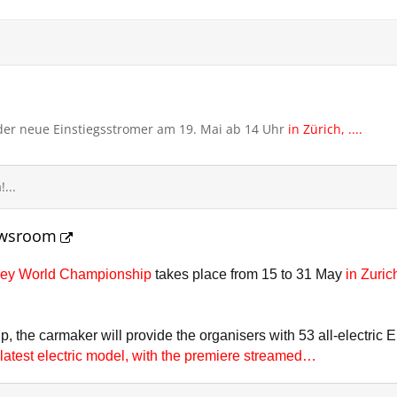
rd der neue Einstiegsstromer am 19. Mai ab 14 Uhr
in Zürich, ....
...
ewsroom
key World Championship
takes place from 15 to 31 May
in Zuri
, the carmaker will provide the organisers with 53 all-electri
s latest electric model, with the premiere streamed…