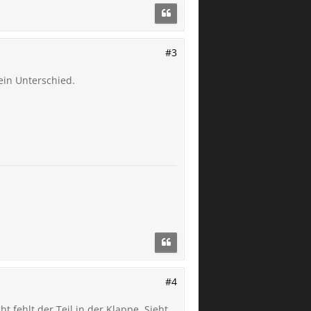
#3
ein Unterschied.
#4
t fehlt der Teil in der Klappe. Sieht