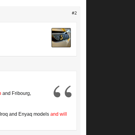
#2
ch
and Fribourg,
c Elroq and Enyaq models
and will