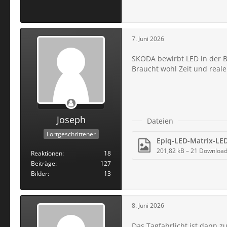
7. Juni 2026
SKODA bewirbt LED in der Ba
Braucht wohl Zeit und reale 
Joseph
Dateien
Fortgeschrittener
Epiq-LED-Matrix-LED
201,82 kB – 21 Downloa
Reaktionen
18
Beiträge
127
Bilder
13
8. Juni 2026
Das Tagfahrlicht ist dann zu