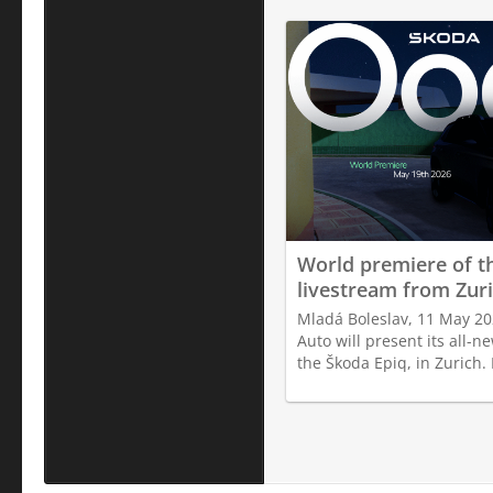
World premiere of th
livestream from Zur
Mladá Boleslav, 11 May 20
Auto will present its all-n
the Škoda Epiq, in Zurich.