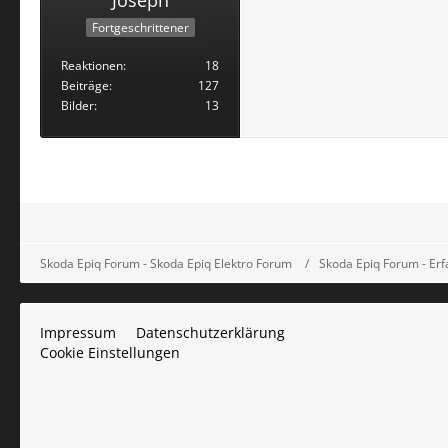
Fortgeschrittener
Reaktionen
18
Beiträge
127
Bilder
13
Skoda Epiq Forum - Skoda Epiq Elektro Forum
Skoda Epiq Forum - Er
Impressum
Datenschutzerklärung
Cookie Einstellungen