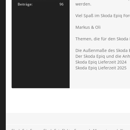
werden.
Beiträge
96
Viel Spaß im Skoda Epiq Fo
Markus & Oli
Themen, die für den Skoda
Die Außenmaße des Skoda
Der Skoda
Epiq
und die An
Skoda
Epiq
Lieferzeit 2024
Skoda
Epiq
Lieferzeit 2025