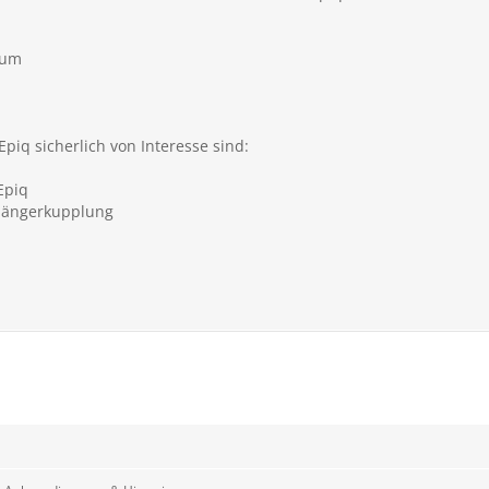
rum
Epiq
sicherlich von Interesse sind:
Epiq
hängerkupplung