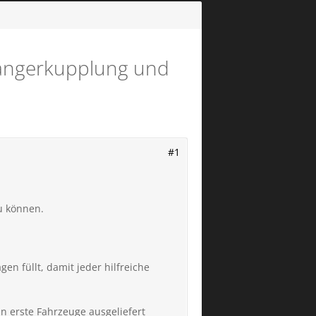
nhängerkupplung und
#1
u können.
n füllt, damit jeder hilfreiche
n erste Fahrzeuge ausgeliefert