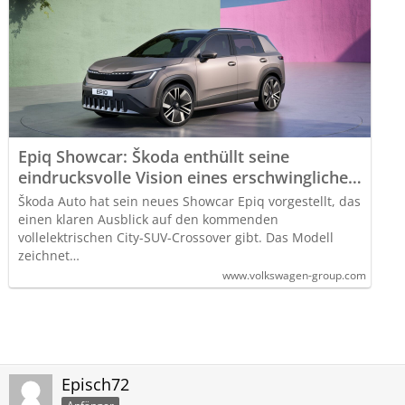
Epiq Showcar: Škoda enthüllt seine
eindrucksvolle Vision eines erschwinglichen
vollelektrischen SUV
Škoda Auto hat sein neues Showcar Epiq vorgestellt, das
einen klaren Ausblick auf den kommenden
vollelektrischen City-SUV-Crossover gibt. Das Modell
zeichnet…
www.volkswagen-group.com
Episch72