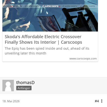
Skoda's Affordable Electric Crossover
Finally Shows Its Interior | Carscoops
The Epiq has been spied inside and out, ahead of its
unveiling later this month
www.carscoops.com
thomasD
Anfänger
#4
18. Mai 2026