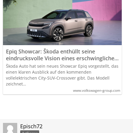
Epiq Showcar: Škoda enthüllt seine
eindrucksvolle Vision eines erschwinglichen
vollelektrischen SUV
Škoda Auto hat sein neues Showcar Epiq vorgestellt, das
einen klaren Ausblick auf den kommenden
vollelektrischen City-SUV-Crossover gibt. Das Modell
zeichnet…
www.volkswagen-group.com
Episch72