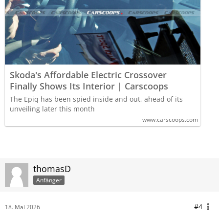
Skoda's Affordable Electric Crossover
Finally Shows Its Interior | Carscoops
The Epiq has been spied inside and out, ahead of its
unveiling later this month
www.carscoops.com
thomasD
Anfänger
#4
18. Mai 2026