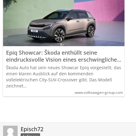
Epiq Showcar: Škoda enthüllt seine
eindrucksvolle Vision eines erschwinglichen
vollelektrischen SUV
Škoda Auto hat sein neues Showcar Epiq vorgestellt, das
einen klaren Ausblick auf den kommenden
vollelektrischen City-SUV-Crossover gibt. Das Modell
zeichnet…
www.volkswagen-group.com
Episch72