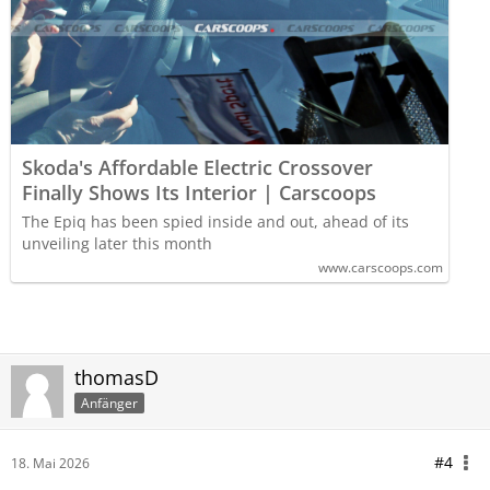
Skoda's Affordable Electric Crossover
Finally Shows Its Interior | Carscoops
The Epiq has been spied inside and out, ahead of its
unveiling later this month
www.carscoops.com
thomasD
Anfänger
#4
18. Mai 2026